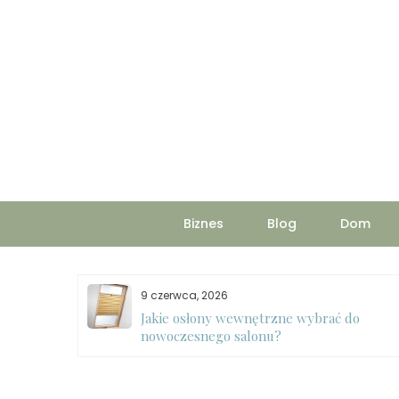
Skip
to
content
Biznes
Blog
Dom
9 czerwca, 2026
Jakie osłony wewnętrzne wybrać do
ycie pralki
nowoczesnego salonu?