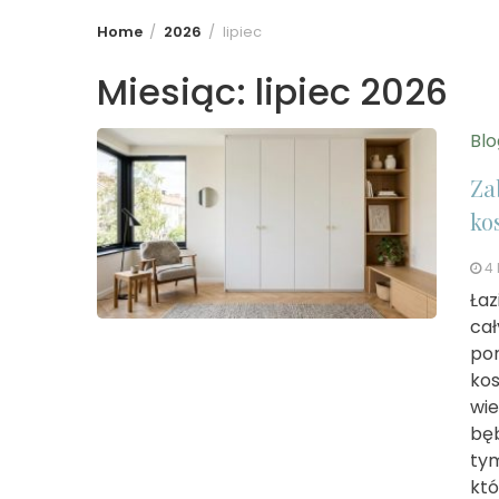
Home
2026
lipiec
Miesiąc:
lipiec 2026
Blo
Za
ko
4 
Łaz
cał
pom
kos
wie
bęb
tym
któ