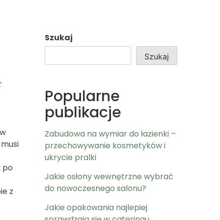
Szukaj
Szukaj
e
Popularne
publikacje
 w
Zabudowa na wymiar do łazienki –
 musi
przechowywanie kosmetyków i
ukrycie pralki
ż po
Jakie osłony wewnętrzne wybrać
do nowoczesnego salonu?
ie z
Jakie opakowania najlepiej
sprawdzają się w cateringu