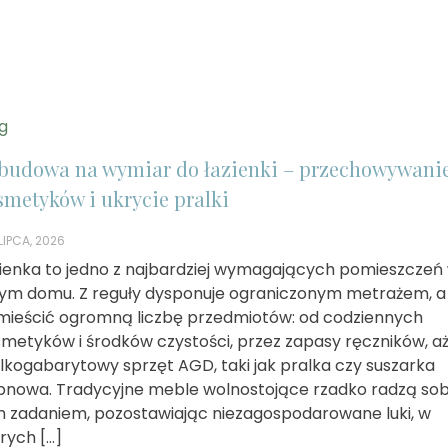
g
budowa na wymiar do łazienki – przechowywani
smetyków i ukrycie pralki
LIPCA, 2026
ienka to jedno z najbardziej wymagających pomieszczeń
ym domu. Z reguły dysponuje ograniczonym metrażem, a
ieścić ogromną liczbę przedmiotów: od codziennych
metyków i środków czystości, przez zapasy ręczników, a
lkogabarytowy sprzęt AGD, taki jak pralka czy suszarka
nowa. Tradycyjne meble wolnostojące rzadko radzą sob
 zadaniem, pozostawiając niezagospodarowane luki, w
rych […]