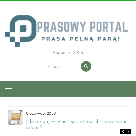
Skip
to
content
August 8, 2026
Search
for:
9 czerwca, 2026
e
Jakie osłony wewnętrzne wybrać do nowoczesnego
salonu?