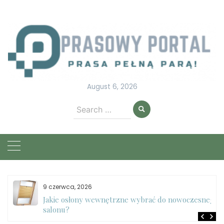
Skip
to
content
August 6, 2026
Search
for:
9 czerwca, 2026
e
Jakie osłony wewnętrzne wybrać do nowoczesnego
salonu?