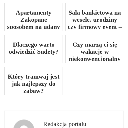
Apartamenty
Sala bankietowa na
Zakopane
wesele, urodziny
sposobem na udany
czy firmowy event –
urlop
jak wybrać idealne
miejsce?
Dlaczego warto
Czy marzą ci się
odwiedzić Sudety?
wakacje w
niekonwencjonalny
m miejscu?
Który tramwaj jest
jak najlepszy do
zabaw?
Redakcja portalu