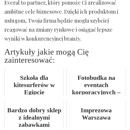
Everal to partner, który pomoże Ci zrealizować
ambitne cele biznesowe. Dzięki ich produktom i
usługom, Twoja firma będzie mogła szybciej
reagować na zmiany rynkowe i osiągać lepsze
wyniki w konkurencyjnej branży.
Artykuły jakie mogą Cię
zainteresować:
Szkoła dla
Fotobudka na
kitesurferów w
eventach
Egipcie
korporacyjnych –
jak zintegrować
zespół?
Bardzo dobry sklep
Imprezowa
z idealnymi
Warszawa
zabawkami