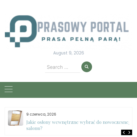
Skip
to
content
August 9, 2026
Search
for:
9 czerwca, 2026
e
Jakie osłony wewnętrzne wybrać do nowoczesnego
salonu?