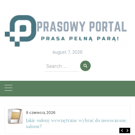
Skip
to
content
August 7, 2026
Search
for:
9 czerwca, 2026
e
Jakie osłony wewnętrzne wybrać do nowoczesnego
salonu?