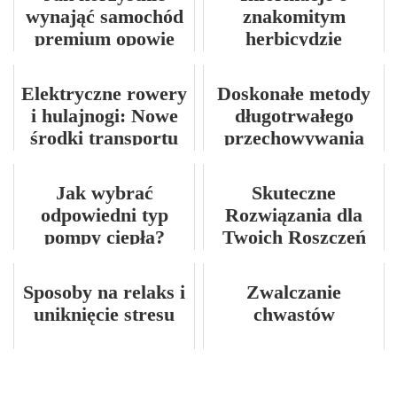
wynająć samochód
znakomitym
premium opowie
herbicydzie
Rafał Grzebin
zbożowym
Elektryczne rowery
Doskonałe metody
i hulajnogi: Nowe
długotrwałego
środki transportu
przechowywania
miejskiego
kapusty głowiastej
Jak wybrać
Skuteczne
odpowiedni typ
Rozwiązania dla
pompy ciepła?
Twoich Roszczeń
Sposoby na relaks i
Zwalczanie
uniknięcie stresu
chwastów