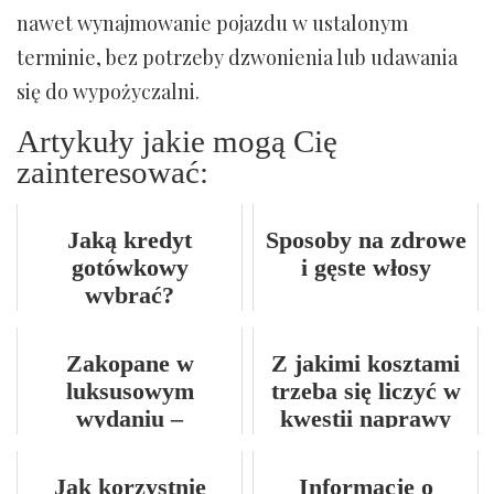
nawet wynajmowanie pojazdu w ustalonym
terminie, bez potrzeby dzwonienia lub udawania
się do wypożyczalni.
Artykuły jakie mogą Cię
zainteresować:
Jaką kredyt
Sposoby na zdrowe
gotówkowy
i gęste włosy
wybrać?
Zakopane w
Z jakimi kosztami
luksusowym
trzeba się liczyć w
wydaniu –
kwestii naprawy
apartamenty, które
samochodu?
warto poznać
Jak korzystnie
Informacje o