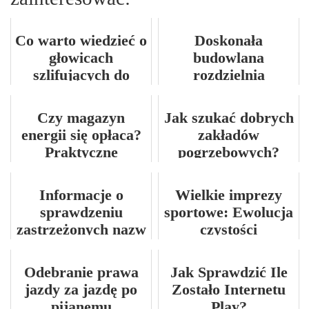
Co warto wiedzieć o
Doskonała
głowicach
budowlana
szlifujących do
rozdzielnia
betonu i ich
elektryczna
zastosowaniach?
Czy magazyn
Jak szukać dobrych
energii się opłaca?
zakładów
Praktyczne
pogrzebowych?
spojrzenie na
inwestycję dla
Informacje o
Wielkie imprezy
domu
sprawdzeniu
sportowe: Ewolucja
zastrzeżonych nazw
czystości
firm
Odebranie prawa
Jak Sprawdzić Ile
jazdy za jazdę po
Zostało Internetu
pijanemu
Play?