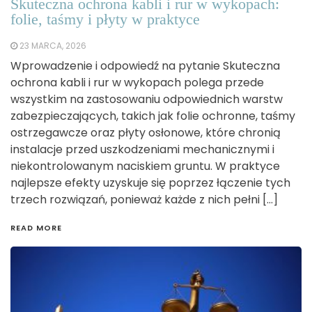
Skuteczna ochrona kabli i rur w wykopach:
folie, taśmy i płyty w praktyce
23 MARCA, 2026
Wprowadzenie i odpowiedź na pytanie Skuteczna
ochrona kabli i rur w wykopach polega przede
wszystkim na zastosowaniu odpowiednich warstw
zabezpieczających, takich jak folie ochronne, taśmy
ostrzegawcze oraz płyty osłonowe, które chronią
instalacje przed uszkodzeniami mechanicznymi i
niekontrolowanym naciskiem gruntu. W praktyce
najlepsze efekty uzyskuje się poprzez łączenie tych
trzech rozwiązań, ponieważ każde z nich pełni […]
READ MORE