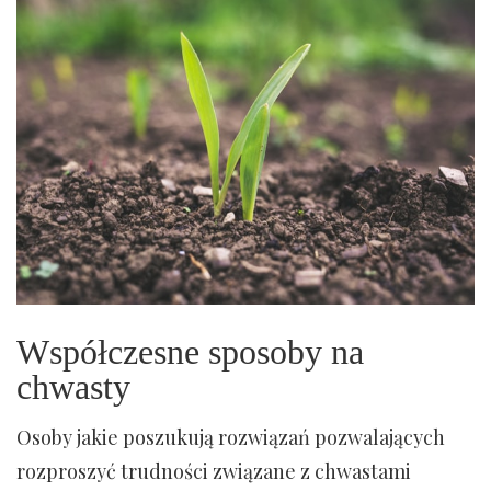
Współczesne sposoby na
chwasty
Osoby jakie poszukują rozwiązań pozwalających
rozproszyć trudności związane z chwastami