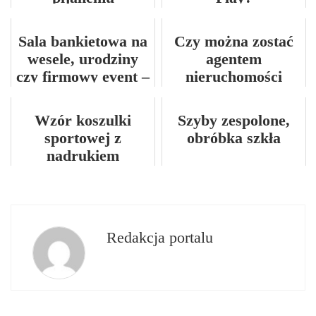
Sala bankietowa na
Czy można zostać
wesele, urodziny
agentem
czy firmowy event –
nieruchomości
jak wybrać idealne
poprzez kurs?
miejsce?
Wzór koszulki
Szyby zespolone,
sportowej z
obróbka szkła
nadrukiem
Redakcja portalu