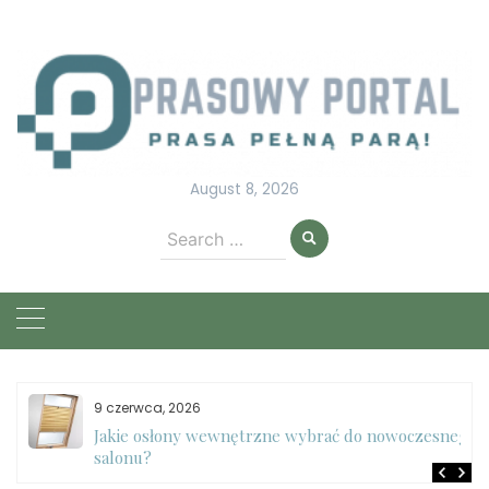
Skip
to
content
August 8, 2026
Search
for:
9 czerwca, 2026
e
Jakie osłony wewnętrzne wybrać do nowoczesnego
salonu?