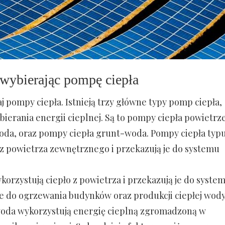
wybierając pompę ciepła
 pompy ciepła. Istnieją trzy główne typy pomp ciepła,
bierania energii cieplnej. Są to pompy ciepła powietrz
oda, oraz pompy ciepła grunt-woda. Pompy ciepła typ
 z powietrza zewnętrznego i przekazują je do systemu
rzystują ciepło z powietrza i przekazują je do syste
 do ogrzewania budynków oraz produkcji ciepłej wod
woda wykorzystują energię cieplną zgromadzoną w