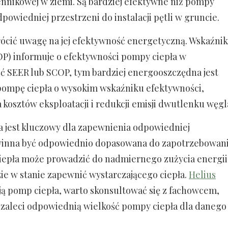
ennikowej w ziemi. Są bardziej efektywne niż pompy
owiedniej przestrzeni do instalacji pętli w gruncie.
ócić uwagę na jej efektywność energetyczną. Wskaźnik
P) informuje o efektywności pompy ciepła w
ć SEER lub SCOP, tym bardziej energooszczędna jest
 pompę ciepła o wysokim wskaźniku efektywności,
 kosztów eksploatacji i redukcji emisji dwutlenku węgl
a jest kluczowy dla zapewnienia odpowiedniej
winna być odpowiednio dopasowana do zapotrzebowan
iepła może prowadzić do nadmiernego zużycia energii
ie w stanie zapewnić wystarczającego ciepła.
Helius
cją pomp ciepła, warto skonsultować się z fachowcem,
 zaleci odpowiednią wielkość pompy ciepła dla danego