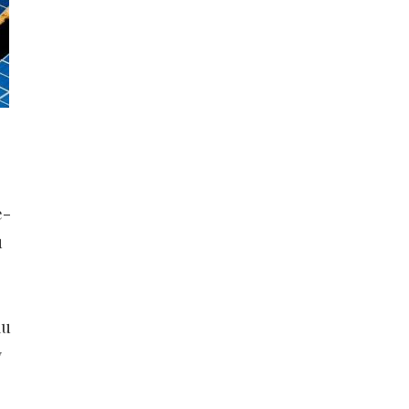
e-
u
mu
y