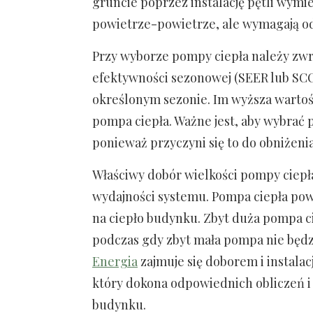
gruncie poprzez instalację pętli wymi
powietrze-powietrze, ale wymagają odp
Przy wyborze pompy ciepła należy zwr
efektywności sezonowej (SEER lub SCO
określonym sezonie. Im wyższa wartoś
pompa ciepła. Ważne jest, aby wybrać
ponieważ przyczyni się to do obniżenia
Właściwy dobór wielkości pompy ciepł
wydajności systemu. Pompa ciepła po
na ciepło budynku. Zbyt duża pompa c
podczas gdy zbyt mała pompa nie będz
Energia
zajmuje się doborem i instala
który dokona odpowiednich obliczeń i
budynku.