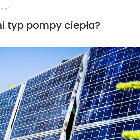
epła?
i typ pompy ciepła?