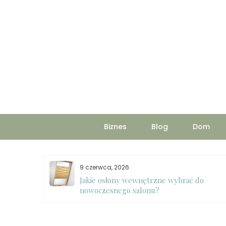
Skip
to
content
Biznes
Blog
Dom
9 czerwca, 2026
Jakie osłony wewnętrzne wybrać do
ycie pralki
nowoczesnego salonu?