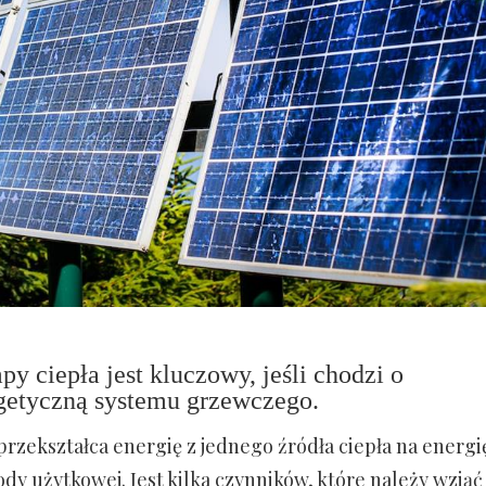
 ciepła jest kluczowy, jeśli chodzi o
getyczną systemu grzewczego.
przekształca energię z jednego źródła ciepła na energi
y użytkowej. Jest kilka czynników, które należy wziąć