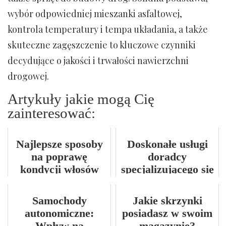
wybór odpowiedniej mieszanki asfaltowej,
kontrola temperatury i tempa układania, a także
skuteczne zagęszczenie to kluczowe czynniki
decydujące o jakości i trwałości nawierzchni
drogowej.
Artykuły jakie mogą Cię
zainteresować:
Najlepsze sposoby
Doskonałe usługi
na poprawę
doradcy
kondycji włosów
specjalizującego się
w kwestiach
kredytowych
Samochody
Jakie skrzynki
autonomiczne:
posiadasz w swoim
Wpływ na
magazynie?