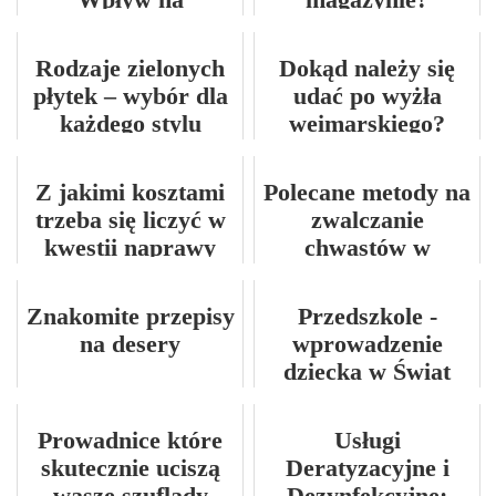
mobilność i
przyszłość
Rodzaje zielonych
Dokąd należy się
transportu
płytek – wybór dla
udać po wyżła
publicznego
każdego stylu
weimarskiego?
Z jakimi kosztami
Polecane metody na
trzeba się liczyć w
zwalczanie
kwestii naprawy
chwastów w
samochodu?
uprawach
Znakomite przepisy
Przedszkole -
na desery
wprowadzenie
dziecka w Świat
edukacji i rozwoju
społecznego
Prowadnice które
Usługi
skutecznie uciszą
Deratyzacyjne i
wasze szuflady
Dezynfekcyjne: