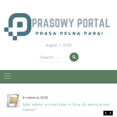
Skip
to
content
August 7, 2026
Search
for:
9 czerwca, 2026
e
Jakie osłony wewnętrzne wybrać do nowoczesnego
salonu?