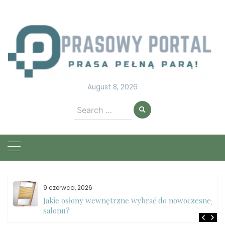
Skip
to
content
August 8, 2026
Search
for:
9 czerwca, 2026
e
Jakie osłony wewnętrzne wybrać do nowoczesnego
salonu?