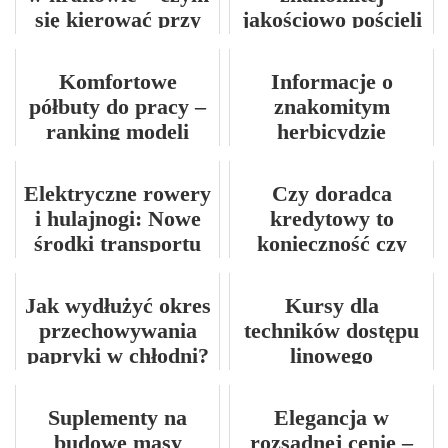
się kierować przy
jakościowo pościeli
wyborze?
Komfortowe
Informacje o
półbuty do pracy –
znakomitym
ranking modeli
herbicydzie
2025
zbożowym
Elektryczne rowery
Czy doradca
i hulajnogi: Nowe
kredytowy to
środki transportu
konieczność czy
miejskiego
zbędny wydatek?
Jak wydłużyć okres
Kursy dla
przechowywania
techników dostępu
papryki w chłodni?
linowego
Suplementy na
Elegancja w
budowę masy
rozsądnej cenie –