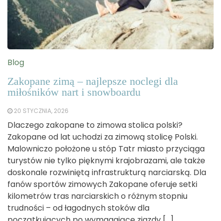
Blog
Zakopane zimą – najlepsze noclegi dla
miłośników nart i snowboardu
20 STYCZNIA, 2026
Dlaczego zakopane to zimowa stolica polski?
Zakopane od lat uchodzi za zimową stolicę Polski.
Malowniczo położone u stóp Tatr miasto przyciąga
turystów nie tylko pięknymi krajobrazami, ale także
doskonale rozwiniętą infrastrukturą narciarską. Dla
fanów sportów zimowych Zakopane oferuje setki
kilometrów tras narciarskich o różnym stopniu
trudności – od łagodnych stoków dla
początkujących po wymagające zjazdy […]