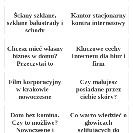
jak wybrać idealne
miejsce?
Ściany szklane,
Kantor stacjonarny
szklane balustrady i
kontra internetowy
schody
Chcesz mieć własny
Kluczowe cechy
biznes w domu?
Internetu dla biur i
Przeczytaj to
firm
najpierw!
Film korporacyjny
Czy malujesz
w krakowie –
posiadane przez
nowoczesne
ciebie skóry?
narzędzie
komunikacji
Dom bez komina.
Co warto wiedzieć o
biznesowej
Czy to możliwe?
głowicach
Nowoczesne i
szlifujących do