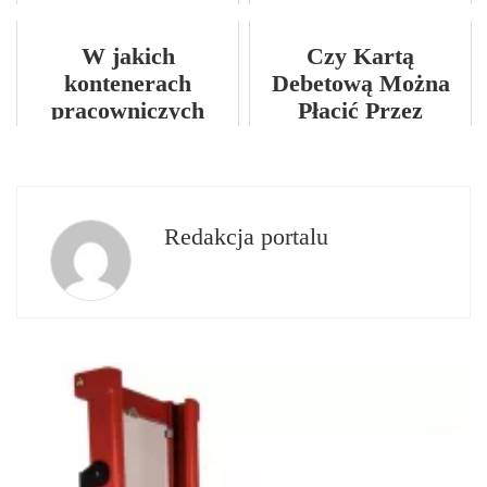
ekologiczne sposoby
betonu i ich
ogrzewania domów!
zastosowaniach?
W jakich
Czy Kartą
kontenerach
Debetową Można
pracowniczych
Płacić Przez
mieszkają twoi
Internet?
podwładni?
Redakcja portalu