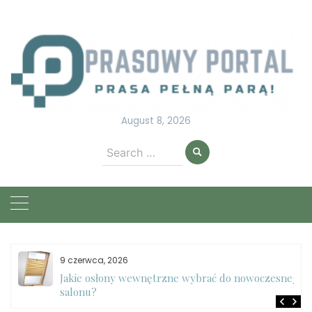
Skip
to
content
August 8, 2026
Search
for:
9 czerwca, 2026
e
Jakie osłony wewnętrzne wybrać do nowoczesnego
salonu?