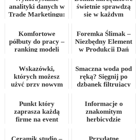
analityki danych w
świetnie sprawdzą
Trade Marketingu:
się w każdym
jak optymalizować
ogrodzie
kampanie
Komfortowe
Foremka Ślimak –
promocyjne?
półbuty do pracy –
Niezbędny Element
ranking modeli
w Produkcji Dań
2025
Rybnych
Wskazówki,
Smaczna woda pod
których możesz
ręką? Sięgnij po
użyć przy nowym
dzbanek filtrujący
dachu
ze wskaźnikiem!
Punkt który
Informacje o
zaprasza każdą
znakomitym
firmę na event
herbicydzie
zbożowym
Ceramik studio –
Przydatne