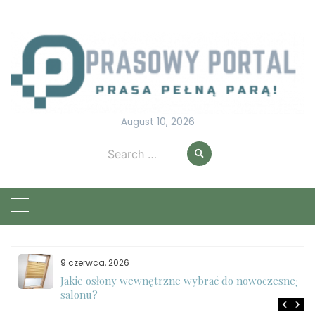
Skip
to
content
August 10, 2026
Search
for:
9 czerwca, 2026
e
Jakie osłony wewnętrzne wybrać do nowoczesnego
salonu?