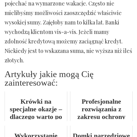
pojechać na wymarzone wakacje. Często nie
mielibyśmy możliwości zaoszczędzić właściwie
wysokiej sumy. Zajęłoby nam to kilka lat. Banki
wychodzą klientom vis-a-vis. Jeżeli mamy
zdolność kredytową możemy zaciągnąć kredyt.
Niekiedy jest to wskazana suma, nie wyższa niż ileś
złotych.
Artykuły jakie mogą Cię
zainteresować:
Krówki na
Profesjonalne
specjalne okazje –
rozwiązania z
dlaczego warto po
zakresu ochrony
nie sięgnąć?
upraw kapusty
Wykorzystanie
Domki narzędziowe