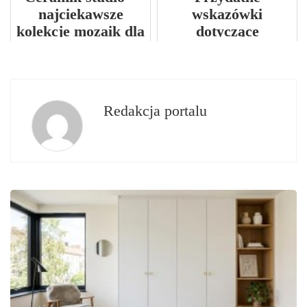
najciekawsze
wskazówki
kolekcje mozaik dla
dotyczące
wymagających
gotowania dla
projektantów
aktywnego życia
Redakcja portalu