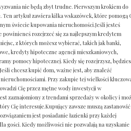
, wyzwania nie będą zbyt trudne. Pierwszym krokiem do
e. Ten artykuł zawiera kilka wskazówek, które pomogą 
dnym świecie kupowania nieruchomości.Jeśli jesteś
powinieneś rozejrzeć się za najlepszym kredytem
miejsc, z których możesz wybierać, takich jak banki,
owe, kredyty hipoteczne agencji mieszkaniowych,
amy pomocy hipotecznej. Kiedy się rozejrzysz, będzie
.Jeśli chcesz kupić dom, ważne jest, aby znaleźć
ieruchomościami. Przy zakupie tej wielkości kluczow
rowadzi Cię przez mętne wody inwestycji w
est zaznajomiony z trendami sprzedaży w okolicy i mo
óry Cię interesuje.Kupujący zawsze muszą zastanowić
 rozwiązaniem jest posiadanie łazienki przy każdej
 dla gości. Kiedy możliwości nie pozwalają na uzyskanie