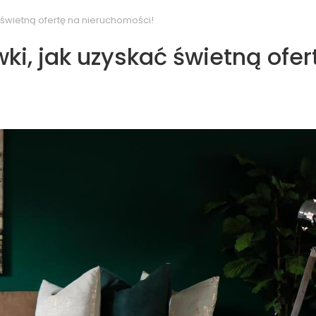
 świetną ofertę na nieruchomości!
i, jak uzyskać świetną ofer