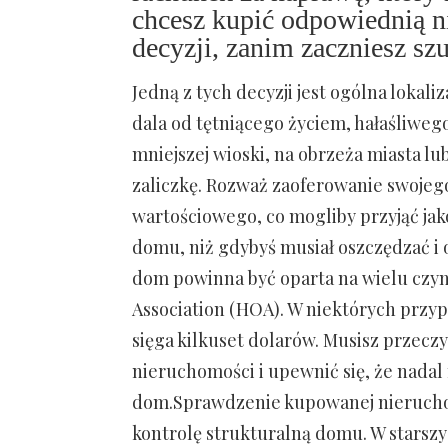
chcesz kupić odpowiednią n
decyzji, zanim zaczniesz sz
Jedną z tych decyzji jest ogólna lokali
dala od tętniącego życiem, hałaśliweg
mniejszej wioski, na obrzeża miasta lu
zaliczkę. Rozważ zaoferowanie swojeg
wartościowego, co mogliby przyjąć jako
domu, niż gdybyś musiał oszczędzać i o
dom powinna być oparta na wielu czy
Association (HOA). W niektórych przyp
sięga kilkuset dolarów. Musisz przecz
nieruchomości i upewnić się, że nadal
dom.Sprawdzenie kupowanej nieruchomo
kontrolę strukturalną domu. W starsz