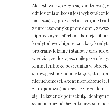
Ale jeśli wiesz, czego się spodziewać
odniesienia sukcesu jest wykształceni
poruszać się po ekscytującym, ale tru
zainteresowany kupnem domu, zawsze 
hipotecznym i ofertami. Istnieje kilka 
kredytodawcy hipoteczni, kasy kredyt
programy lokalne i stanowe oraz progr
wiedział, że dostajesz najlepsze oferty
kompetentnego pośrednika w obrocie n
sprawą jest posiadanie kogoś, kto pop
nieruchomości. Agent nieruchomości j
zaproponować uczciwą cenę za dom, kt
się, ile łazienek potrzebują. Idealnym
sypialni oraz pół łazienki przy salonie