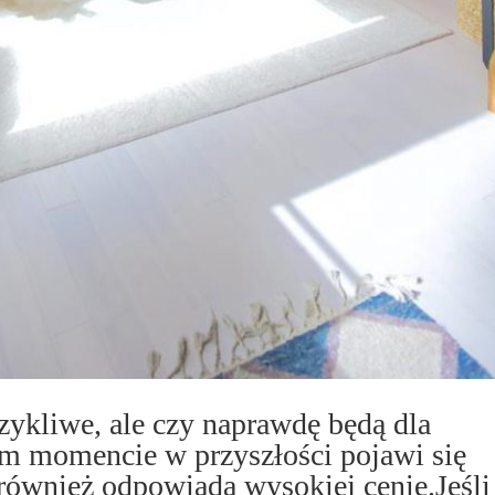
zykliwe, ale czy naprawdę będą dla
m momencie w przyszłości pojawi się
również odpowiada wysokiej cenie.Jeśli