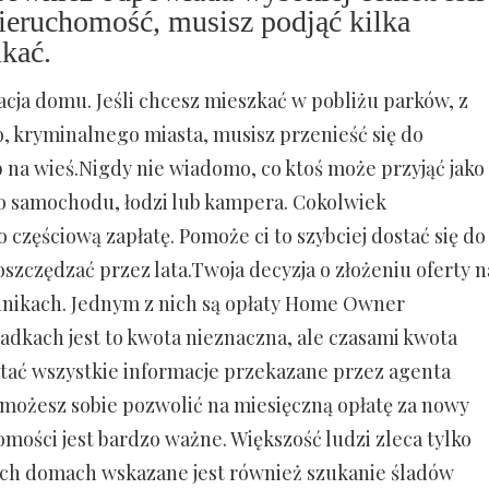
ieruchomość, musisz podjąć kilka
ukać.
zacja domu. Jeśli chcesz mieszkać w pobliżu parków, z
o, kryminalnego miasta, musisz przenieść się do
b na wieś.Nigdy nie wiadomo, co ktoś może przyjąć jako
o samochodu, łodzi lub kampera. Cokolwiek
 częściową zapłatę. Pomoże ci to szybciej dostać się do
szczędzać przez lata.Twoja decyzja o złożeniu oferty n
nnikach. Jednym z nich są opłaty Home Owner
adkach jest to kwota nieznaczna, ale czasami kwota
ytać wszystkie informacje przekazane przez agenta
 możesz sobie pozwolić na miesięczną opłatę za nowy
ści jest bardzo ważne. Większość ludzi zleca tylko
ych domach wskazane jest również szukanie śladów