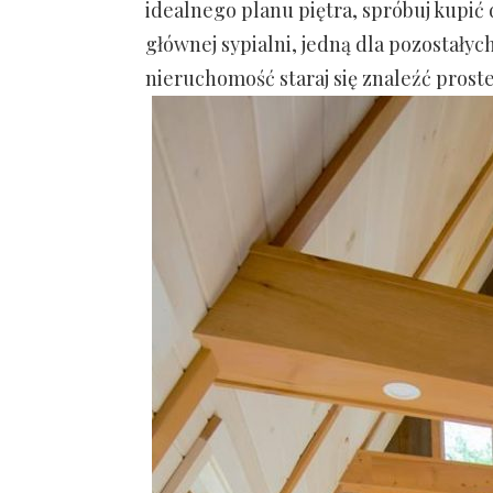
idealnego planu piętra, spróbuj kupić 
głównej sypialni, jedną dla pozostałyc
nieruchomość staraj się znaleźć prost