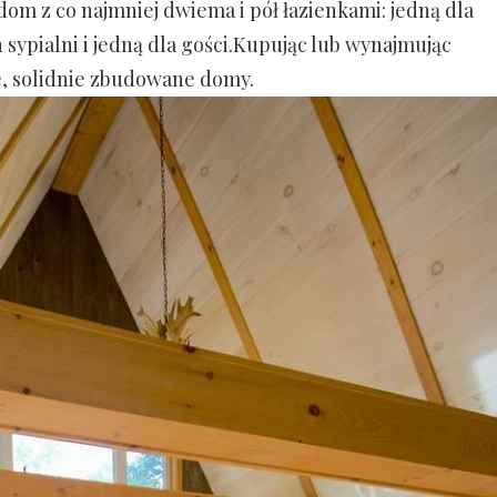
dom z co najmniej dwiema i pół łazienkami: jedną dla
h sypialni i jedną dla gości.Kupując lub wynajmując
e, solidnie zbudowane domy.