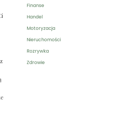
Finanse
Ci
Handel
Motoryzacja
Nieruchomości
Rozrywka
sz
Zdrowie
ą
że