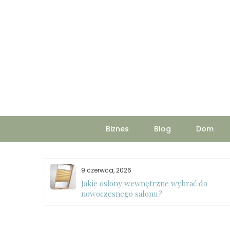
Skip
to
content
Biznes
Blog
Dom
9 czerwca, 2026
Jakie osłony wewnętrzne wybrać do
ycie pralki
nowoczesnego salonu?